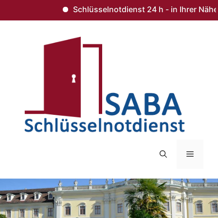
Schlüsselnotdienst 24 h - in Ihrer Nähe 
Zum
Inhalt
springen
Menü