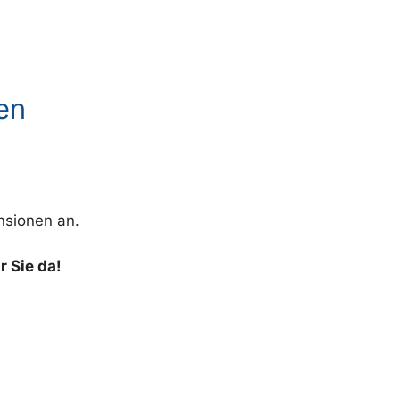
en
nsionen an.
r Sie da!