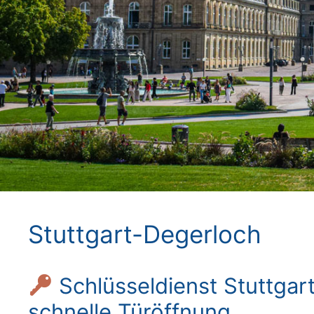
Stuttgart-Degerloch
Schlüsseldienst Stuttgar
schnelle Türöffnung