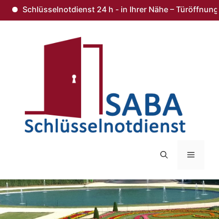
hlüsselnotdienst 24 h - in Ihrer Nähe – Türöffnung ohne Be
Zum
Inhalt
springen
Menü