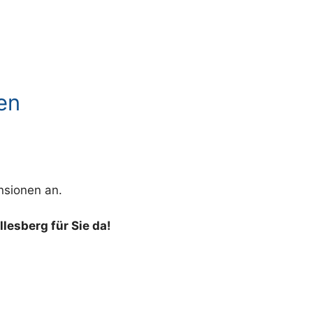
en
nsionen an.
llesberg für Sie da!