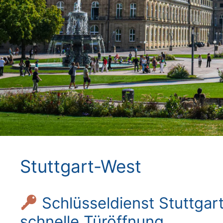
Stuttgart-West
Schlüsseldienst Stuttgar
schnelle Türöffnung