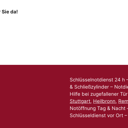
 Sie da!
Schlüsselnotdienst 24 h
& Schließzylinder – Notdi
Hilfe bei zugefallener Tü
Stuttgart
,
Heilbronn
,
Rem
Notöffnung Tag & Nacht –
Schlüsseldienst vor Ort 